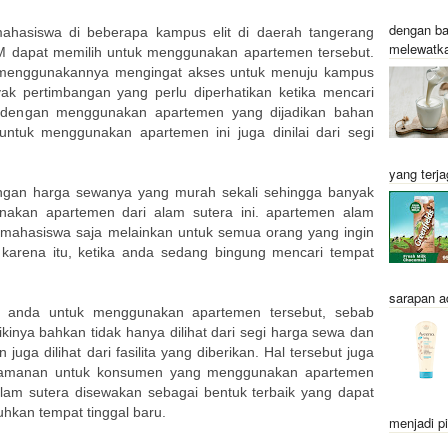
dengan ba
mahasiswa di beberapa kampus elit di daerah tangerang
melewatka
M dapat memilih untuk menggunakan apartemen tersebut.
 menggunakannya mengingat akses untuk menuju kampus
ak pertimbangan yang perlu diperhatikan ketika mencari
n dengan menggunakan apartemen yang dijadikan bahan
untuk menggunakan apartemen ini juga dinilai dari segi
yang terja
ngan harga sewanya yang murah sekali sehingga banyak
akan apartemen dari alam sutera ini. apartemen alam
 mahasiswa saja melainkan untuk semua orang yang ingin
karena itu, ketika anda sedang bingung mencari tempat
sarapan a
 anda untuk menggunakan apartemen tersebut, sebab
ikinya bahkan tidak hanya dilihat dari segi harga sewa dan
 juga dilihat dari fasilita yang diberikan. Hal tersebut juga
nyamanan untuk konsumen yang menggunakan apartemen
alam sutera disewakan sebagai bentuk terbaik yang dapat
hkan tempat tinggal baru.
menjadi pi