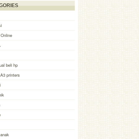
GORIES
i
 Online
A
ual beli hp
 A3 printers
i
nik
n
e
 anak