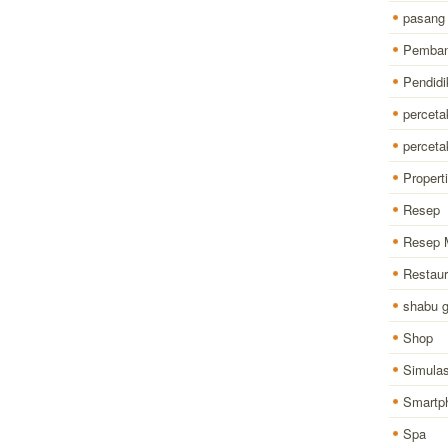
pasang
Pemba
Pendidi
perceta
percet
Properti
Resep
Resep 
Restaur
shabu 
Shop
Simulas
Smartp
Spa