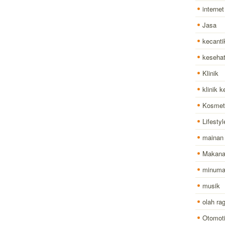
internet
Jasa
kecanti
keseha
Klinik
klinik 
Kosmet
Lifestyl
mainan
Makan
minum
musik
olah ra
Otomoti