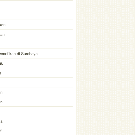
kan
tan
kecantikan di Surabaya
ik
e
an
an
ga
f