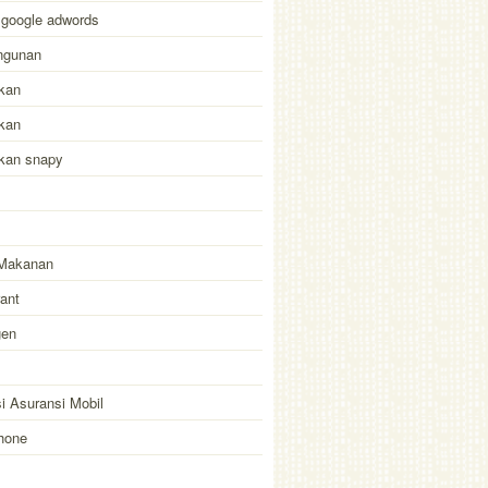
 google adwords
ngunan
kan
kan
akan snapy
Makanan
ant
gen
i Asuransi Mobil
hone