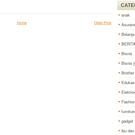
CATE
anak
Home
Older Post
Asurans
Belanja
BERIT
Bisnis
Bisnis j
Brother
Edukas
Elektro
Fashio
furnitur
gadget
ibu dan