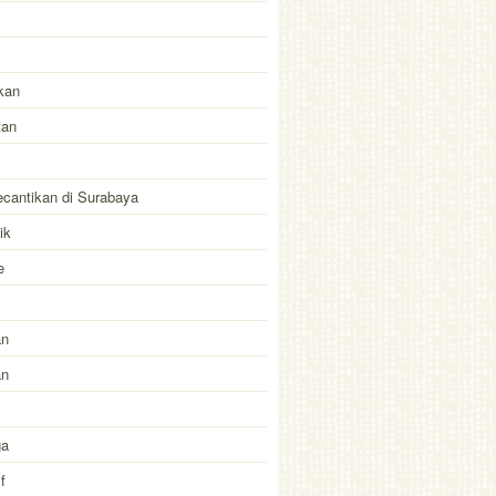
kan
tan
kecantikan di Surabaya
ik
e
an
an
ga
f