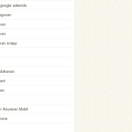
 google adwords
ngunan
kan
kan
akan snapy
Makanan
ant
gen
i Asuransi Mobil
hone