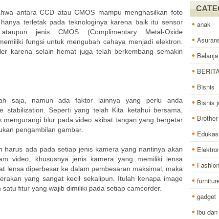
CATE
 bahwa antara CCD atau CMOS mampu menghasilkan foto
anya terletak pada teknologinya karena baik itu sensor
anak
ataupun jenis CMOS (Complimentary Metal-Oxide
Asurans
emiliki fungsi untuk mengubah cahaya menjadi elektron.
ler karena selain hemat juga telah berkembang semakin
Belanja
BERIT
Bisnis
h saja, namun ada faktor lainnya yang perlu anda
Bisnis j
 stabilization. Seperti yang telah Kita ketahui bersama,
Brother
tuk mengurangi blur pada video akibat tangan yang bergetar
kukan pengambilan gambar.
Edukas
Elektro
an harus ada pada setiap jenis kamera yang nantinya akan
m video, khususnya jenis kamera yang memiliki lensa
Fashio
saat lensa diperbesar ke dalam pembesaran maksimal, maka
gerakan yang sangat kecil sekalipun. Itulah kenapa image
furnitur
h satu fitur yang wajib dimiliki pada setiap camcorder.
gadget
ibu dan