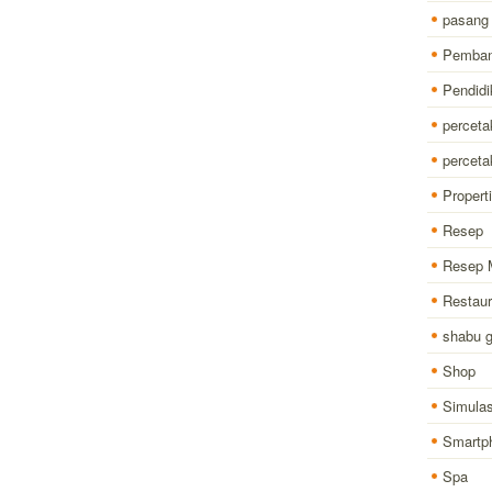
pasang
Pemba
Pendidi
perceta
percet
Properti
Resep
Resep 
Restaur
shabu 
Shop
Simulas
Smartp
Spa