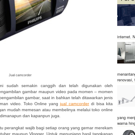
internet.
menantang
Jual camcorder
renovasi, t
 ini sudah semakin canggih dan telah digunakan oleh
pengambilan gambar maupun video pada momen – momen
k pengambilan gambar, saat in bahkan telah ditawarkan jenis
aman video. Toko Online yang
jual camcorder
di bisa kita
engan mudah memesan atau membelinya melalui toko online
 dimanapun dan kapanpun juga.
yang menj
warna hin
u perangkat wajib bagi setiap orang yang gemar merekam
Youtuber maupun Vlogger. Untuk menunjang hasil tangkapan