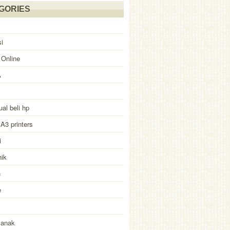
GORIES
i
 Online
A
ual beli hp
 A3 printers
i
nik
n
e
 anak