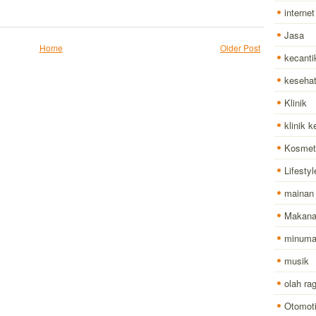
internet
Jasa
Home
Older Post
kecanti
keseha
Klinik
klinik 
Kosmet
Lifestyl
mainan
Makan
minum
musik
olah ra
Otomoti