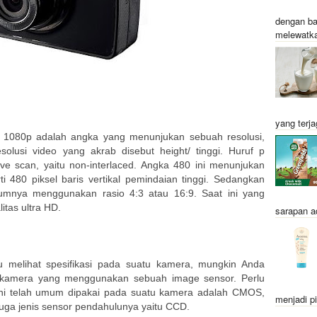
dengan ba
melewatka
yang terja
, 1080p adalah angka yang menunjukan sebuah resolusi,
olusi video yang akrab disebut height/ tinggi. Huruf p
ve scan, yaitu non-interlaced. Angka 480 ini menunjukan
rti 480 piksel baris vertikal pemindaian tinggi. Sedangkan
mumnya menggunakan rasio 4:3 atau 16:9. Saat ini yang
itas ultra HD.
sarapan a
u melihat spesifikasi pada suatu kamera, mungkin Anda
s kamera yang menggunakan sebuah image sensor. Perlu
 ini telah umum dipakai pada suatu kamera adalah CMOS,
menjadi pi
uga jenis sensor pendahulunya yaitu CCD.