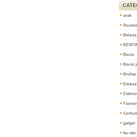
CATE
anak
Asurans
Belanja
BERIT
Bisnis
Bisnis j
Brother
Edukas
Elektro
Fashio
furnitur
gadget
ibu dan