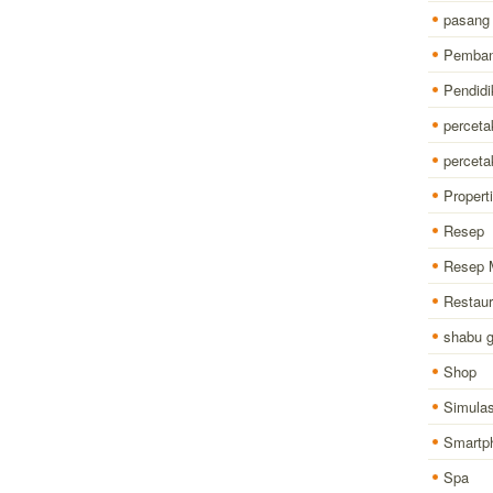
pasang
Pemba
Pendidi
perceta
percet
Properti
Resep
Resep 
Restaur
shabu 
Shop
Simulas
Smartp
Spa