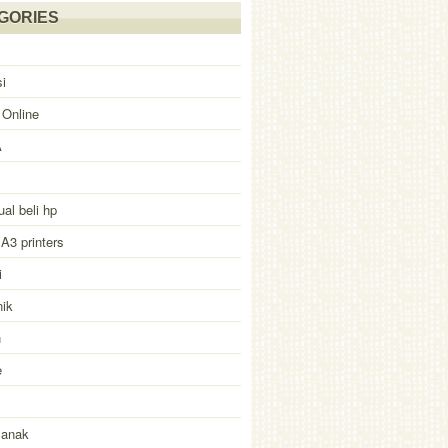
GORIES
i
 Online
A
ual beli hp
 A3 printers
i
nik
n
e
 anak