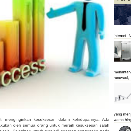
internet.
menantang
renovasi, t
yang menj
warna hin
 menginginkan kesuksesan dalam kehidupannya. Ada
akukan oleh semua orang untuk meraih kesuksesan salah
bisnis. Keinginan untuk menjadi seorang pengusaha pada