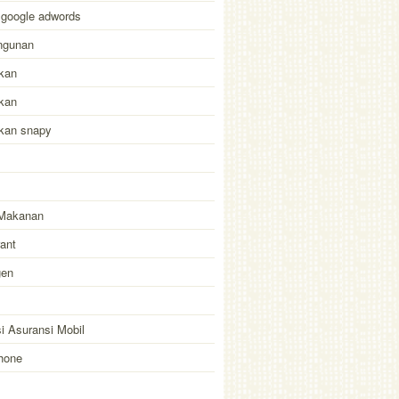
 google adwords
ngunan
kan
kan
akan snapy
Makanan
ant
gen
i Asuransi Mobil
hone