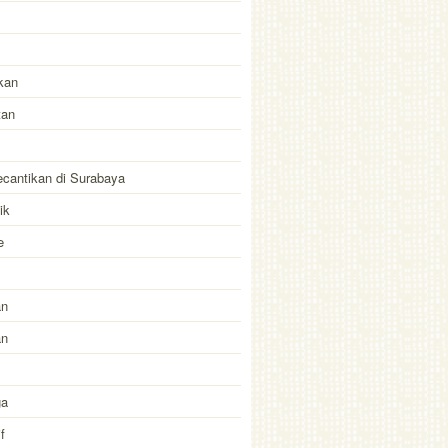
kan
tan
kecantikan di Surabaya
ik
e
an
an
ga
f