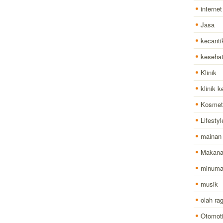
internet
Jasa
kecanti
keseha
Klinik
klinik 
Kosmet
Lifestyl
mainan
Makan
minum
musik
olah ra
Otomoti