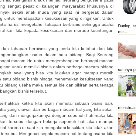
ang sangat pesat di kalangan masyarakat khususnya di
nyak sekali anak muda yang saat ini bergerak dalam
g untuk mendapatkan kesuksesan yang diinginkan. Untuk
ita harus mengetahui tahapan berbisnis sehingga usaha
Dunlop, s
arahkan kita kepada kesuksesan dan meraup keuntungan
me...
an tahapan berbisnis yang perlu kita ketahui dan kita
mengembangkan usaha dalam satu bidang. Bagi Seorang
erbagai macam ide untuk mengembangkan berbagai macam
nginan untuk memiliki bisnis dalam berbagai macam bidang
satunya p
angkah awal yang bisa kita lakukan agar mampu meraih
satu bidang bisnis hingga menemukan kesuksesan yang
atu bidang usaha maka semua ide dan pikiran serta tenaga
angkan bisnis tersebut.
perhatikan ketika kita akan memulai sebuah bisnis baru
menstruas
 yang diawali dari berbagai macam hal yang kita sukai.
idang dan mengerjakannya dengan sepenuh hati maka kita
ukan tersebut dengan bekerja sepenuh hati akan mampu
al karena di saat kita mengalami kesulitan kita tidak akan
tersebut. Mengenali segala macam hal tentang usaha kita