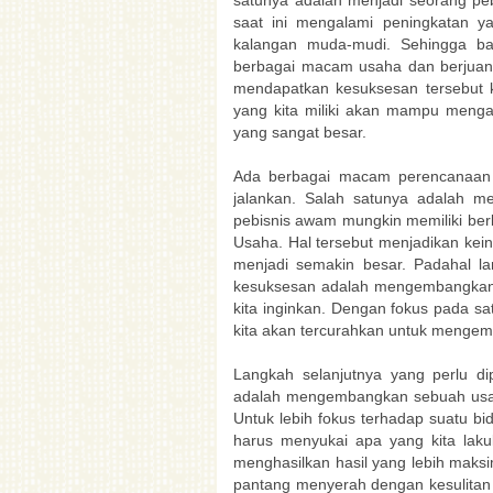
saat ini mengalami peningkatan y
kalangan muda-mudi. Sehingga ba
berbagai macam usaha dan berjuan
mendapatkan kesuksesan tersebut k
yang kita miliki akan mampu meng
yang sangat besar.
Ada berbagai macam perencanaan d
jalankan. Salah satunya adalah 
pebisnis awam mungkin memiliki b
Usaha. Hal tersebut menjadikan kei
menjadi semakin besar. Padahal l
kesuksesan adalah mengembangkan 
kita inginkan. Dengan fokus pada s
kita akan tercurahkan untuk mengemb
Langkah selanjutnya yang perlu di
adalah mengembangkan sebuah usaha
Untuk lebih fokus terhadap suatu b
harus menyukai apa yang kita lak
menghasilkan hasil yang lebih maksim
pantang menyerah dengan kesulitan 