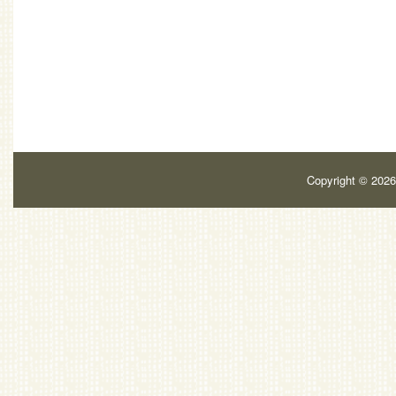
Copyright ©
202