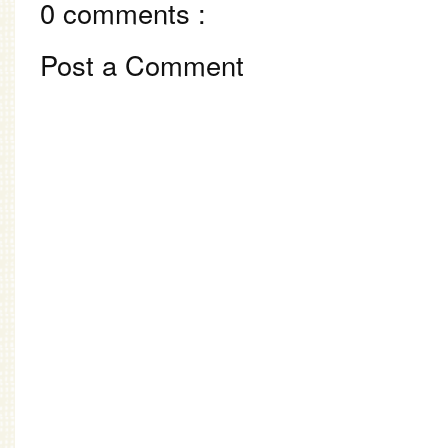
0 comments :
Post a Comment