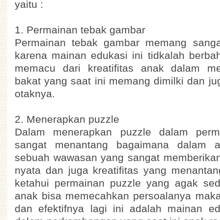
yaitu :
1. Permainan tebak gambar
Permainan tebak gambar memang sangat 
karena mainan edukasi ini tidkalah berb
memacu dari kreatifitas anak dalam m
bakat yang saat ini memang dimilki dan j
otaknya.
2. Menerapkan puzzle
Dalam menerapkan puzzle dalam perm
sangat menantang bagaimana dalam an
sebuah wawasan yang sangat memberikan
nyata dan juga kreatifitas yang menantang
ketahui permainan puzzle yang agak sediki
anak bisa memecahkan persoalanya maka
dan efektifnya lagi ini adalah mainan edu