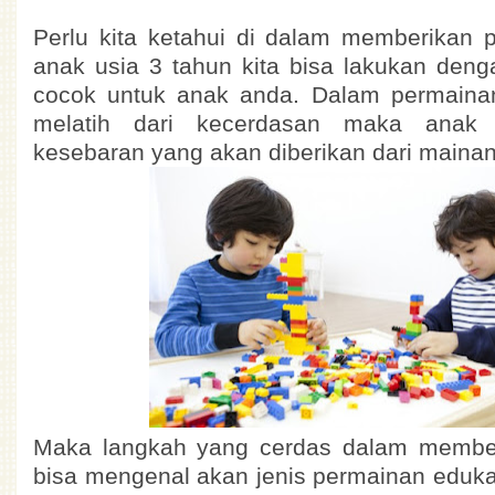
Perlu kita ketahui di dalam memberikan
anak usia 3 tahun kita bisa lakukan den
cocok untuk anak anda. Dalam permainan 
melatih dari kecerdasan maka anak 
kesebaran yang akan diberikan dari mainan 
Maka langkah yang cerdas dalam member
bisa mengenal akan jenis permainan edukas