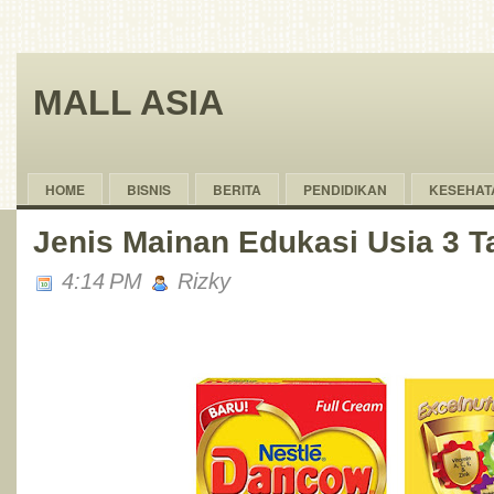
MALL ASIA
HOME
BISNIS
BERITA
PENDIDIKAN
KESEHAT
Jenis Mainan Edukasi Usia 3 
4:14 PM
Rizky