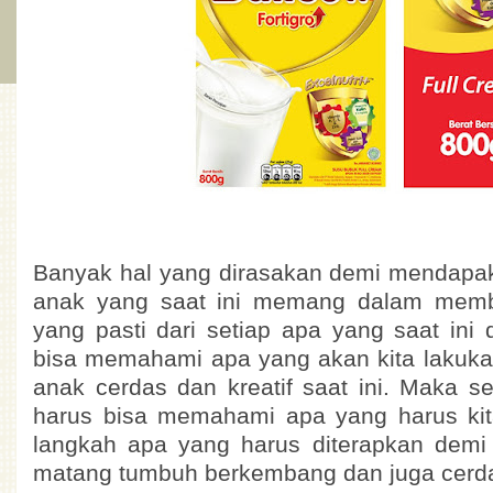
Banyak hal yang dirasakan demi mendapa
anak yang saat ini memang dalam membe
yang pasti dari setiap apa yang saat ini 
bisa memahami apa yang akan kita lakuk
anak cerdas dan kreatif saat ini. Maka se
harus bisa memahami apa yang harus kit
langkah apa yang harus diterapkan dem
matang tumbuh berkembang dan juga cerd