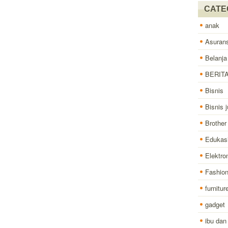
CATE
anak
Asurans
Belanja
BERIT
Bisnis
Bisnis j
Brother
Edukas
Elektro
Fashio
furnitur
gadget
ibu dan