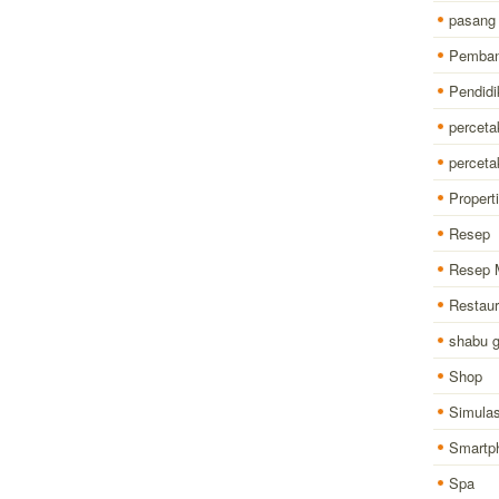
pasang
Pemba
Pendidi
perceta
percet
Properti
Resep
Resep 
Restaur
shabu 
Shop
Simulas
Smartp
Spa