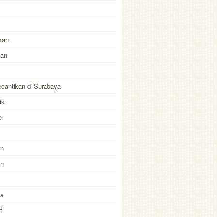
kan
tan
kecantikan di Surabaya
ik
e
an
an
ga
f