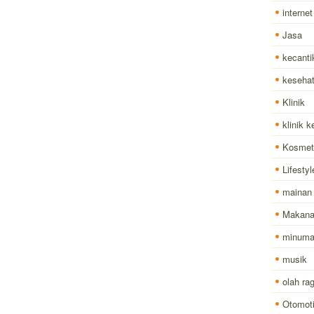
internet
Jasa
kecanti
keseha
Klinik
klinik 
Kosmet
Lifestyl
mainan
Makan
minum
musik
olah ra
Otomoti