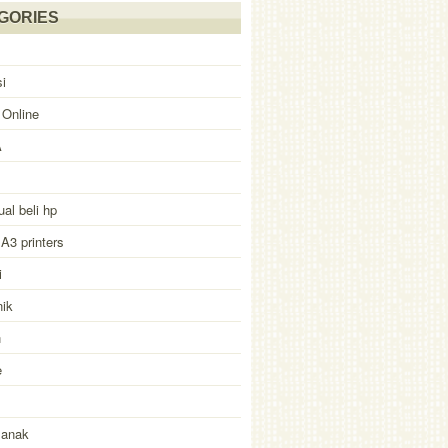
GORIES
i
 Online
A
ual beli hp
 A3 printers
i
nik
n
e
 anak