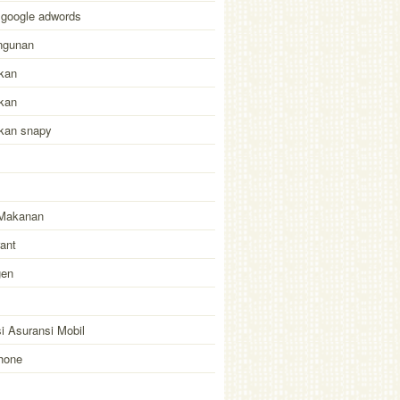
 google adwords
ngunan
kan
kan
akan snapy
Makanan
ant
gen
i Asuransi Mobil
hone