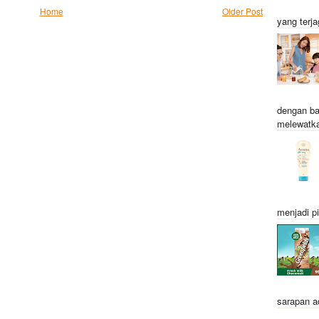
Home
Older Post
yang terja
dengan ba
melewatka
menjadi pi
sarapan a