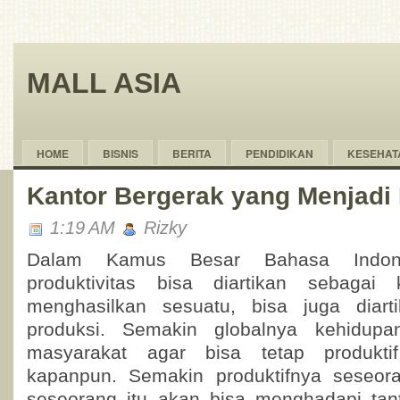
MALL ASIA
HOME
BISNIS
BERITA
PENDIDIKAN
KESEHAT
Kantor Bergerak yang Menjadi
1:19 AM
Rizky
Dalam Kamus Besar Bahasa Indon
produktivitas bisa diartikan sebaga
menghasilkan sesuatu, bisa juga diart
produksi. Semakin globalnya kehidupa
masyarakat agar bisa tetap produkt
kapanpun. Semakin produktifnya seseora
seseorang itu akan bisa menghadapi tan