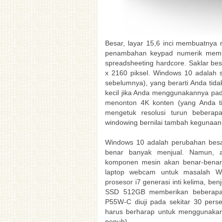
Besar, layar 15,6 inci membuatnya 
penambahan keypad numerik membe
spreadsheeting hardcore. Saklar be
x 2160 piksel. Windows 10 adalah se
sebelumnya), yang berarti Anda tida
kecil jika Anda menggunakannya pad
menonton 4K konten (yang Anda ti
mengetuk resolusi turun beberap
windowing bernilai tambah kegunaan
Windows 10 adalah perubahan besar 
benar banyak menjual. Namun, 
komponen mesin akan benar-benar 
laptop webcam untuk masalah Wi
prosesor i7 generasi inti kelima, be
SSD 512GB memberikan beberapa 
P55W-C diuji pada sekitar 30 pers
harus berharap untuk menggunakan
penuh).