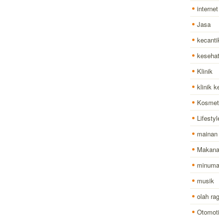
internet
Jasa
kecanti
keseha
Klinik
klinik 
Kosmet
Lifestyl
mainan
Makan
minum
musik
olah ra
Otomoti