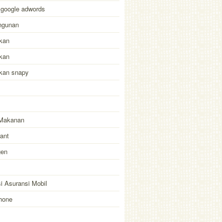
 google adwords
ngunan
kan
kan
akan snapy
Makanan
ant
gen
i Asuransi Mobil
hone