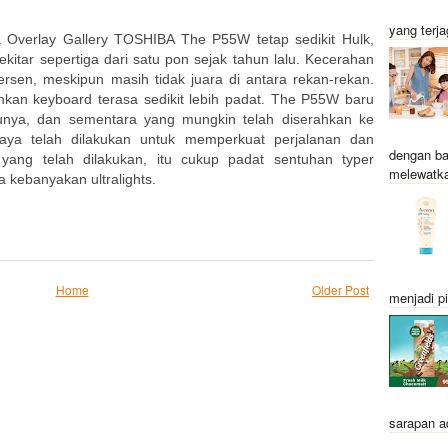
yang terja
a Overlay Gallery TOSHIBA The P55W tetap sedikit Hulk,
sekitar sepertiga dari satu pon sejak tahun lalu. Kecerahan
ersen, meskipun masih tidak juara di antara rekan-rekan.
hkan keyboard terasa sedikit lebih padat. The P55W baru
ulunya, dan sementara yang mungkin telah diserahkan ke
ya telah dilakukan untuk memperkuat perjalanan dan
dengan ba
yang telah dilakukan, itu cukup padat sentuhan typer
melewatka
a kebanyakan ultralights.
Home
Older Post
menjadi pi
sarapan a