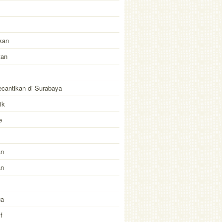
kan
tan
kecantikan di Surabaya
ik
e
an
an
ga
f