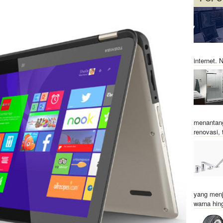
internet.
menantang
renovasi, t
yang menj
warna hin