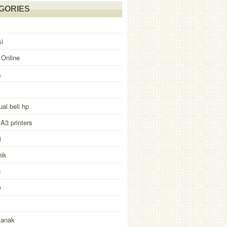
GORIES
i
 Online
A
ual beli hp
 A3 printers
i
nik
n
e
 anak