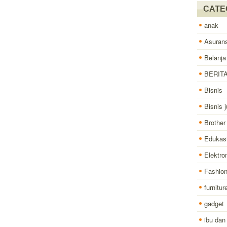
CATE
anak
Asurans
Belanja
BERIT
Bisnis
Bisnis j
Brother
Edukas
Elektro
Fashio
furnitur
gadget
ibu dan