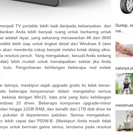
Dunlop, s
menjadi TV portable lebih baik daripada kebanyakan, dan
me...
rikan Anda lebih banyak ruang untuk berbaring untuk
sar adalah layar, yang sekarang menawarkan 4K dari 3840
dikit lebih siap untuk tingkat detail dari Windows 8 (dan
k akan menderita cukup banyak melalui kotak dialog ultra-
a resolusi penuh. Yang mengatakan, kecuali Anda sedang
dak) lebih mudah untuk mendapatkan sekitar jika Anda
a kutu. Pengorbanan kehilangan beberapa real estate
satunya p
.
lainnya, meskipun sejak upgrade gratis itu tidak benar-
ada beberapa kenyamanan dalam mengetahui semua
bekerja dengan Win10, kata pria yang baru kehilangan
ndows 10 driver. Beberapa komponen upgrade-minor
menstruas
njolan hingga 12GB RAM, dan beralih dari 1TB disk drive ke
pukulan di departemen patokan. Semua mengatakan,
en lebih cepat dari P55W-B. (Meskipun Anda masih tidak
nya untuk bermain game serius, terutama pada resolusi