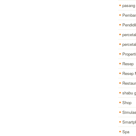
pasang
Pemba
Pendidi
perceta
percet
Properti
Resep
Resep 
Restaur
shabu 
Shop
Simulas
Smartp
Spa