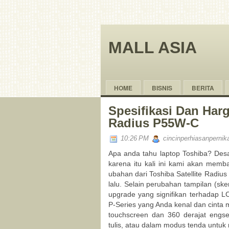
MALL ASIA
HOME
BISNIS
BERITA
Spesifikasi Dan Harg
Radius P55W-C
10:26 PM
cincinperhiasanpernik
Apa anda tahu laptop Toshiba? Des
karena itu kali ini kami akan memb
ubahan dari Toshiba Satellite Radiu
lalu. Selain perubahan tampilan (s
upgrade yang signifikan terhadap L
P-Series yang Anda kenal dan cinta
touchscreen dan 360 derajat engs
tulis, atau dalam modus tenda untuk