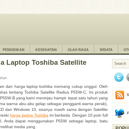
PENDIDIKAN
KESEHATAN
OLAH RAGA
WISATA
OT
a Laptop Toshiba Satellite
ahan
ain dan harga laptop toshiba memang cukup unggul. Oleh
ahas tentang Toshiba Satellite Radius P55W-C, Ini produk
S
s P55W-B yang kami meninjau hampir tepat satu tahun yang
kema warna abu-abu gelap sebagai pengganti warna perak),
CD dan Windows 10, sisanya masih sama dengan Satellite
 meski
harga laptop Toshiba
ini berbeda. Dengan 10 poin full
el, Anda dapat menggunakan P55W sebagai laptop, batu
 melihat media yang.
POPU