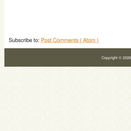
Subscribe to:
Post Comments ( Atom )
Copyright ©
202