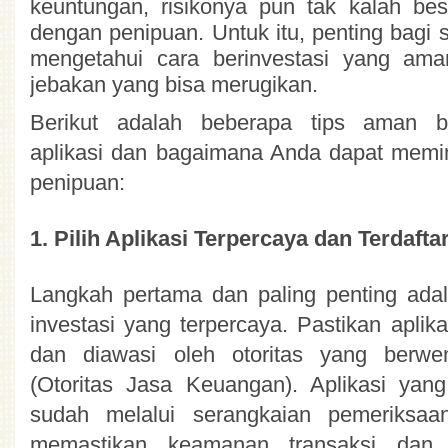
keuntungan, risikonya pun tak kalah besa
dengan penipuan. Untuk itu, penting bagi s
mengetahui cara berinvestasi yang ama
jebakan yang bisa merugikan.
Berikut adalah beberapa tips aman ber
aplikasi dan bagaimana Anda dapat meminim
penipuan:
1. Pilih Aplikasi Terpercaya dan Terdafta
Langkah pertama dan paling penting adal
investasi yang terpercaya. Pastikan aplikas
dan diawasi oleh otoritas yang berwe
(Otoritas Jasa Keuangan). Aplikasi yang
sudah melalui serangkaian pemeriksaa
memastikan keamanan transaksi dan 