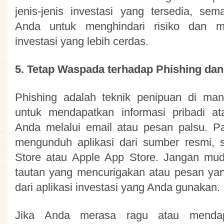
jenis-jenis investasi yang tersedia, se
Anda untuk menghindari risiko dan 
investasi yang lebih cerdas.
5. Tetap Waspada terhadap Phishing dan
Phishing adalah teknik penipuan di ma
untuk mendapatkan informasi pribadi ata
Anda melalui email atau pesan palsu. P
mengunduh aplikasi dari sumber resmi, s
Store atau Apple App Store. Jangan mu
tautan yang mencurigakan atau pesan ya
dari aplikasi investasi yang Anda gunakan.
Jika Anda merasa ragu atau menda