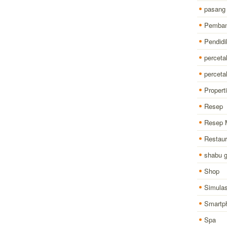
pasang
Pemba
Pendidi
perceta
percet
Properti
Resep
Resep 
Restaur
shabu 
Shop
Simulas
Smartp
Spa