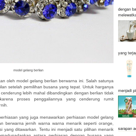
dengan ba
melewatka
yang terja
model gelang berlian
an oleh model gelang berlian berwarna ini. Salah satunya
an setelah pemilihan busana yang tepat. Untuk harganya
menjadi pi
 cenderung lebih mahal dibandingkan dengan berlian tidak
karena proses penggaliannya yang cenderung rumit
nih.
 perhiasan yang juga menawarkan perhiasan model gelang
ian berwarna jernih warna warna menarik seperti orange,
sarapan a
si yang ditawarkan. Tentu ini menjadi satu pilihan menarik
emadupadankan antara perhiasan dengan busana yang