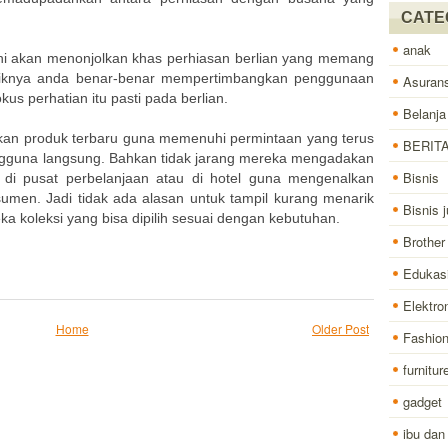
CATE
anak
ini akan menonjolkan khas perhiasan berlian yang memang
ebaiknya anda benar-benar mempertimbangkan penggunaan
Asurans
kus perhatian itu pasti pada berlian.
Belanja
rkan produk terbaru guna memenuhi permintaan yang terus
BERIT
ngguna langsung. Bahkan tidak jarang mereka mengadakan
Bisnis
i di pusat perbelanjaan atau di hotel guna mengenalkan
men. Jadi tidak ada alasan untuk tampil kurang menarik
Bisnis j
 koleksi yang bisa dipilih sesuai dengan kebutuhan.
Brother
Edukas
Elektro
Home
Older Post
Fashio
furnitur
gadget
ibu dan