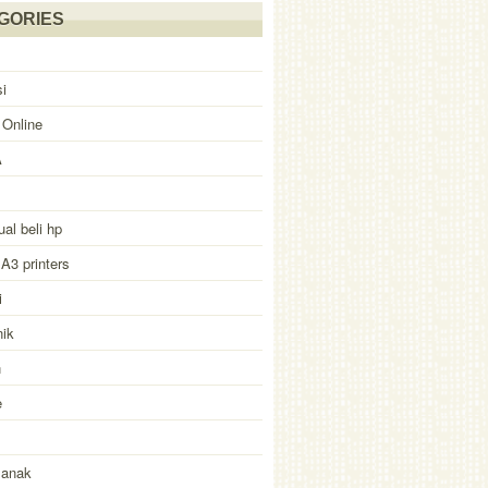
GORIES
i
 Online
A
ual beli hp
 A3 printers
i
nik
n
e
 anak