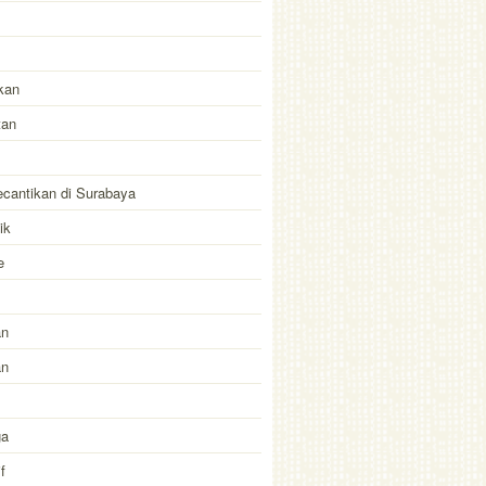
kan
tan
kecantikan di Surabaya
ik
e
an
an
ga
f