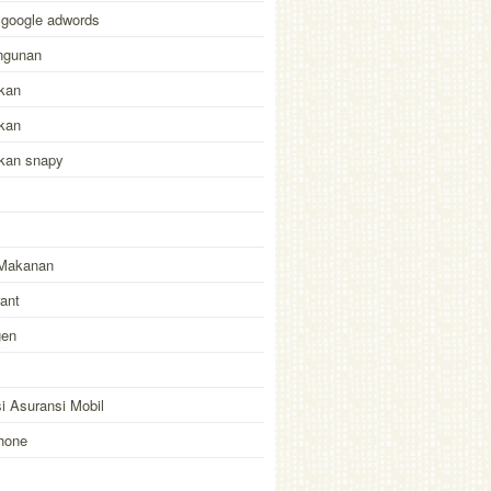
 google adwords
ngunan
kan
kan
akan snapy
Makanan
ant
gen
i Asuransi Mobil
hone