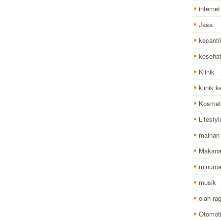
internet
Jasa
kecanti
keseha
Klinik
klinik 
Kosmet
Lifestyl
mainan
Makan
minum
musik
olah ra
Otomoti