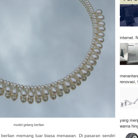
internet.
menantang
renovasi, t
yang menj
model gelang berlian
warna hin
 berlian memang luar biasa menawan. Di pasaran sendiri