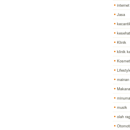
internet
Jasa
kecanti
keseha
Klinik
klinik 
Kosmet
Lifestyl
mainan
Makan
minum
musik
olah ra
Otomoti