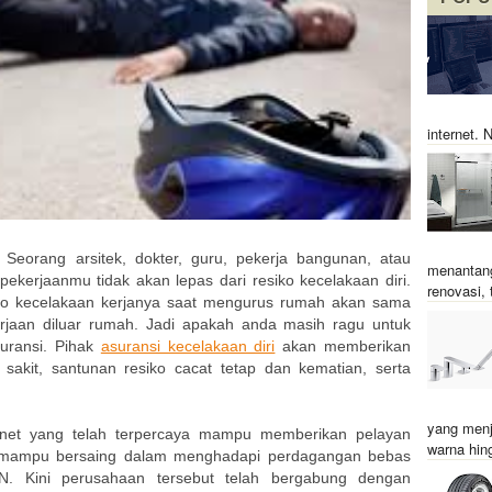
internet.
Seorang arsitek, dokter, guru, pekerja bangunan, atau
menantang
kerjaanmu tidak akan lepas dari resiko kecelakaan diri.
renovasi, t
ko kecelakaan kerjanya saat mengurus rumah akan sama
rjaan diluar rumah. Jadi apakah anda masih ragu untuk
suransi. Pihak
asuransi kecelakaan diri
akan memberikan
sakit, santunan resiko cacat tetap dan kematian, serta
yang menj
snet yang telah terpercaya mampu memberikan pelayan
warna hin
h mampu bersaing dalam menghadapi perdagangan bebas
. Kini perusahaan tersebut telah bergabung dengan