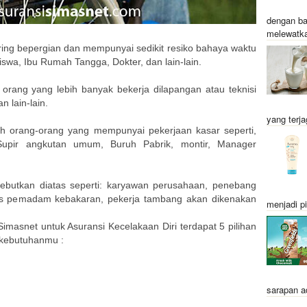
dengan ba
melewatka
 sering bepergian dan mempunyai sedikit resiko bahaya waktu
iswa, Ibu Rumah Tangga, Dokter, dan lain-lain.
eh orang yang lebih banyak bekerja dilapangan atau teknisi
n lain-lain.
yang terja
ah orang-orang yang mempunyai pekerjaan kasar seperti,
 Supir angkutan umum, Buruh Pabrik, montir, Manager
ebutkan diatas seperti: karyawan perusahaan, penebang
gas pemadam kebakaran, pekerja tambang akan dikenakan
menjadi pi
Simasnet untuk Asuransi Kecelakaan Diri terdapat 5 pilihan
 kebutuhanmu :
sarapan a