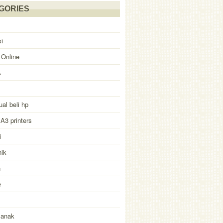
GORIES
i
 Online
A
ual beli hp
 A3 printers
i
nik
n
e
 anak