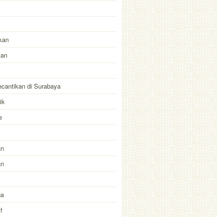
kan
tan
kecantikan di Surabaya
ik
e
an
an
ga
f