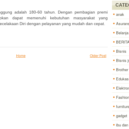
CATE
anggung adalah 180-60 tahun. Dengan pembagian premi
anak
apkan dapat memenuhi kebutuhan masyarakat yang
Asurans
ecelakaan Diri dengan pelayanan yang mudah dan cepat.
Belanja
BERIT
Bisnis
Home
Older Post
Bisnis j
Brother
Edukas
Elektro
Fashio
furnitur
gadget
ibu dan