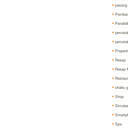
pasang
Pemba
Pendidi
perceta
percet
Properti
Resep
Resep 
Restaur
shabu 
Shop
Simulas
Smartp
Spa