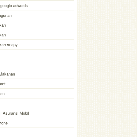
 google adwords
ngunan
kan
kan
akan snapy
Makanan
ant
gen
i Asuransi Mobil
hone